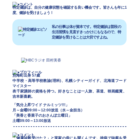
特定健診は、自分の健康状態を確認する良い機会です。皆さんも年に1
度、健診を受けましょう！
私の仕事は体が資本です。特定健診は普段の
生活習慣を見直すきっかけにもなるので、特
定健診を受けることは大切ですよね。
別海町出身 57歳
中学校・高等学校教諭(理科)、札幌シティーガイド、北海道フード
マイスター
表千家講師の資格を持つ。好きなことは一人旅、茶道、映画鑑賞、
吉本新喜劇。
「気分上昇ワイド ナルミッツ!!!」
月～金曜09:00～12:00放送（水～金担当）
「美香と香菜子のおさんぽ土曜日」
土曜09:00～13:00放送
「健康診断受けた？」と実家の母にも聞くんです。持病で診察を受