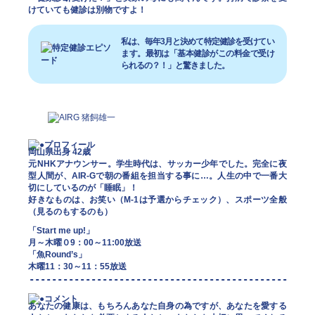
けていても健診は別物ですよ！
私は、毎年3月と決めて特定健診を受けてい
ます。最初は「基本健診がこの料金で受け
られるの？！」と驚きました。
岡山県出身 42歳
元NHKアナウンサー。学生時代は、サッカー少年でした。完全に夜
型人間が、AIR-Gで朝の番組を担当する事に…。人生の中で一番大
切にしているのが「睡眠」！
好きなものは、お笑い（M-1は予選からチェック）、スポーツ全般
（見るのもするのも）
「Start me up!」
月～木曜０9：00～11:00放送
「魚Round’s」
木曜11：30～11：55放送
あなたの健康は、もちろんあなた自身の為ですが、あなたを愛する