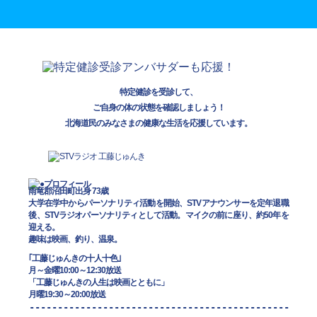
特定健診を受診して、
ご自身の体の状態を確認しましょう！
北海道民のみなさまの健康な生活を応援しています。
雨竜郡沼田町出身 73歳
大学在学中からパーソナリティ活動を開始、STVアナウンサーを定年退職
後、STVラジオパーソナリティとして活動。マイクの前に座り、約50年を
迎える。
趣味は映画、釣り、温泉。
｢工藤じゅんきの十人十色｣
月～金曜10:00～12:30放送
「工藤じゅんきの人生は映画とともに」
月曜19:30～20:00放送