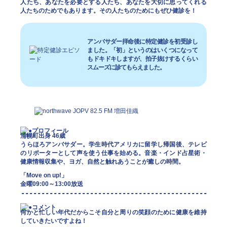
人たち、あなたを必要とする人たち、あなたを大切に思ってくれる
人たちのためでもあります。その人たちのためにもぜひ健診を！
アンバサダー拝命後に特定健診を初受診し
ました。「初」というのはいくつになって
もドキドキしますが、拍子抜けするくらい
スムーズに診てもらえました。
浦幌町出身 46歳
うらほろアンバサダー。学生時代アメリカに留学し帰国後、テレビ
のリポーターとして声を使う仕事を始める。音楽・インド占星術・
健康情報収集や、ヨガ、自然と触れあうことが癒しの時間。
「Move on up!」
金曜09:00～13:00放送
何かと忙しい年代だからこそ自分と周りの笑顔のために健康を維持
していきたいですよね！