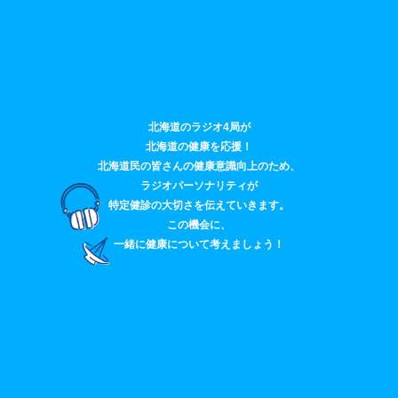
北海道のラジオ4局が
北海道の健康を応援！
北海道民の皆さんの健康意識向上のため、
ラジオパーソナリティが
特定健診の大切さを伝えていきます。
この機会に、
一緒に健康について考えましょう！
地域の薬局では、街の健康情報拠点として、
特定健診のご相談など、
みなさまの健康をサポートしています。
※薬局での特定健診の予約相談の実施は、
2026年2月7日までとなります！
※一部実施していない薬局がございます。
実施薬局は、特定健診受診予約相談薬局一覧を