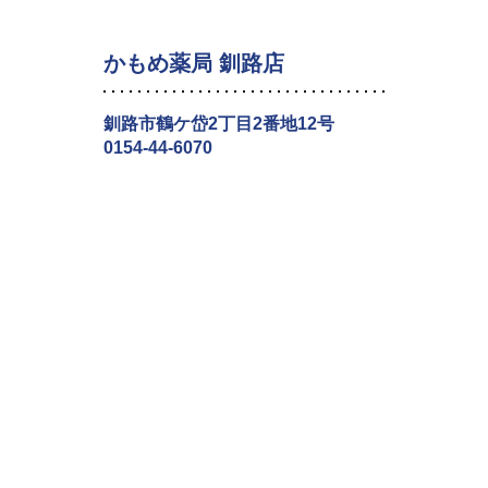
かもめ薬局 釧路店
釧路市鶴ケ岱2丁目2番地12号
0154-44-6070