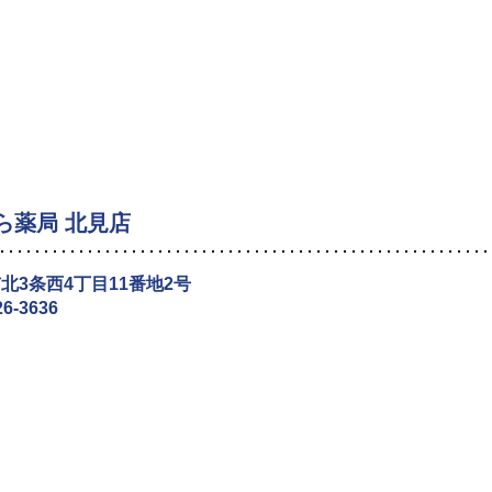
ら薬局 北見店
北3条西4丁目11番地2号
26-3636