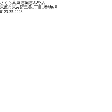
さくら薬局 恵庭恵み野店
恵庭市恵み野里美1丁目1番地6号
0123-35-2223