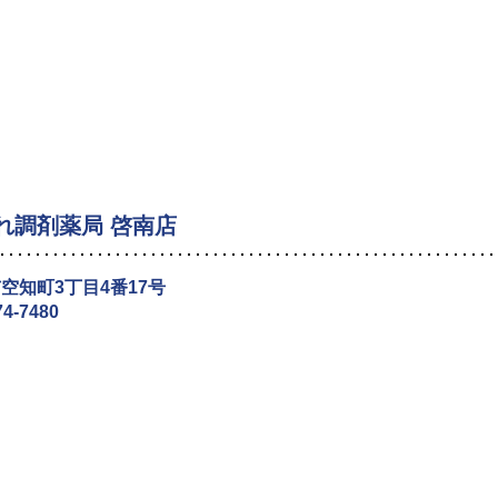
れ調剤薬局 啓南店
空知町3丁目4番17号
74-7480