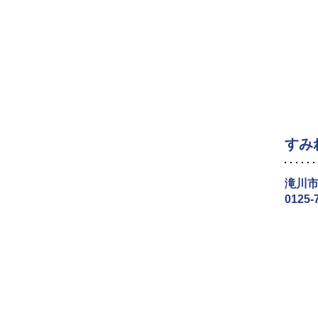
すみ
滝川市
0125-