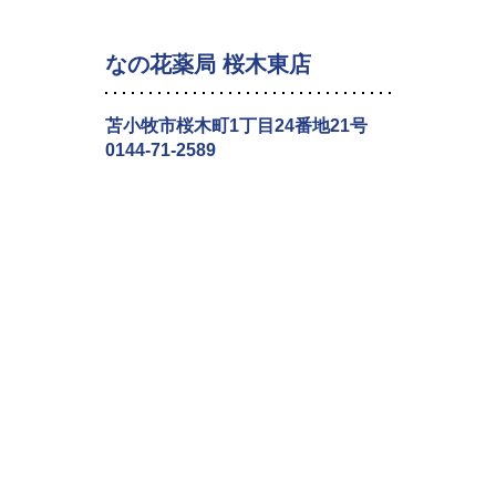
なの花薬局 桜木東店
苫小牧市桜木町1丁目24番地21号
0144-71-2589