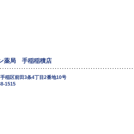
ン薬局 手稲稲積店
手稲区前田3条4丁目2番地10号
88-1515