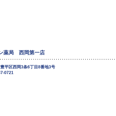
ン薬局 西岡第一店
豊平区西岡3条6丁目8番地3号
87-0721