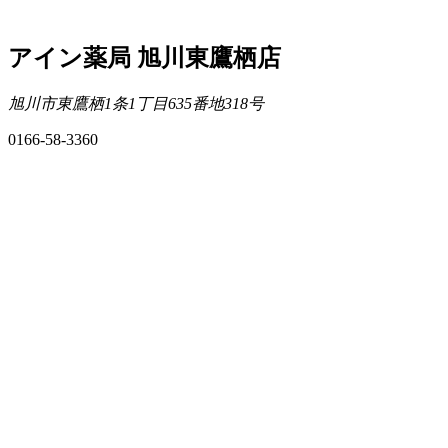
アイン薬局 旭川東鷹栖店
旭川市東鷹栖1条1丁目635番地318号
0166-58-3360