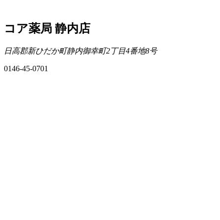
コア薬局 静内店
日高郡新ひだか町静内御幸町2丁目4番地8号
0146-45-0701