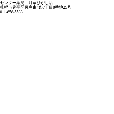
センター薬局 月寒ひがし店
札幌市豊平区月寒東4条7丁目8番地25号
011-858-5533