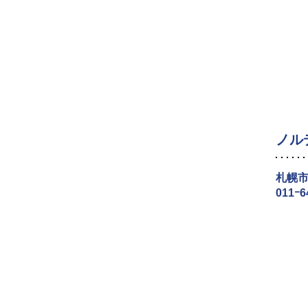
ノル
札幌市
011ｰ6