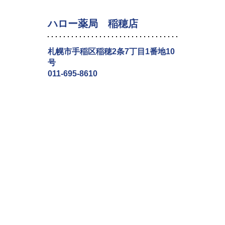
ハロー薬局 稲穂店
札幌市手稲区稲穂2条7丁目1番地10
号
011-695-8610