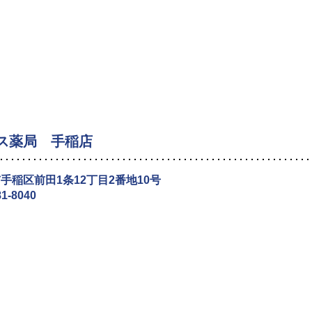
ス薬局 手稲店
手稲区前田1条12丁目2番地10号
81-8040