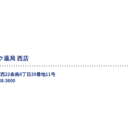
ク薬局 西店
西22条南4丁目20番地11号
38-3600