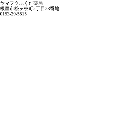
ヤマフクふくだ薬局
根室市松ヶ枝町2丁目23番地
0153-29-5515