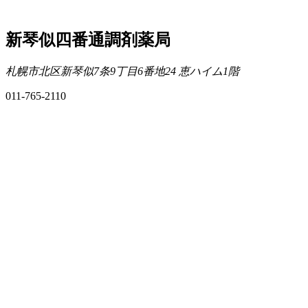
新琴似四番通調剤薬局
札幌市北区新琴似7条9丁目6番地24 恵ハイム1階
011-765-2110