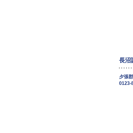
長沼
夕張郡
0123-