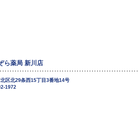
ぞら薬局 新川店
北区北29条西15丁目3番地14号
92-1972