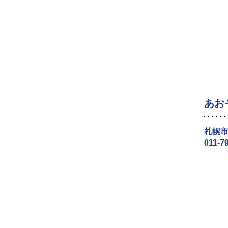
あお
札幌市
011-7