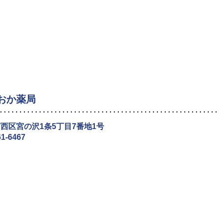
おか薬局
西区宮の沢1条5丁目7番地1号
61-6467