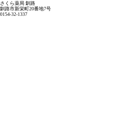
さくら薬局 釧路
釧路市新栄町20番地7号
0154-32-1337