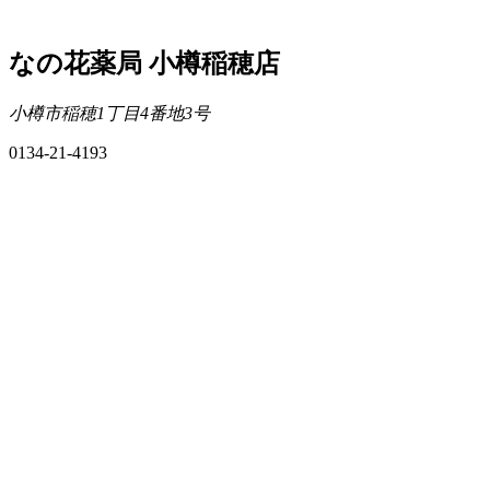
なの花薬局 小樽稲穂店
小樽市稲穂1丁目4番地3号
0134-21-4193