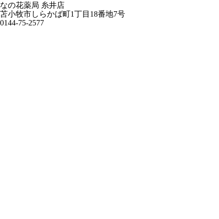
なの花薬局 糸井店
苫小牧市しらかば町1丁目18番地7号
0144-75-2577