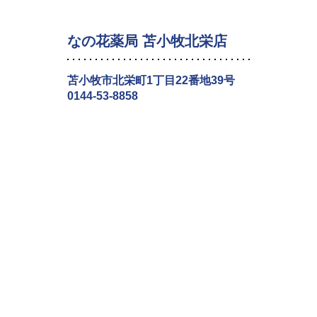
なの花薬局 苫小牧北栄店
苫小牧市北栄町1丁目22番地39号
0144-53-8858