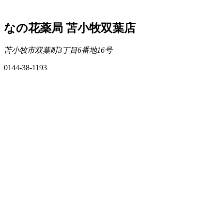
なの花薬局 苫小牧双葉店
苫小牧市双葉町3丁目6番地16号
0144-38-1193