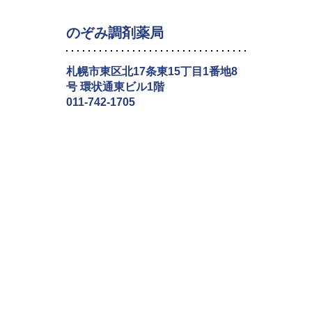
のぞみ調剤薬局
札幌市東区北17条東15丁目1番地8
号 環状通東ビル1階
011-742-1705