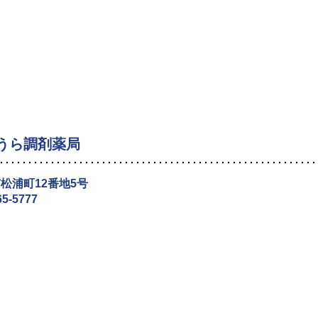
うら調剤薬局
松浦町12番地5号
65-5777