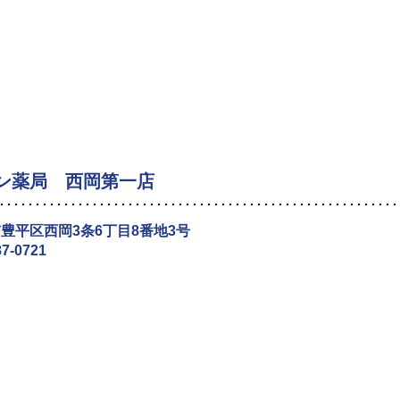
ン薬局 西岡第一店
豊平区西岡3条6丁目8番地3号
87-0721