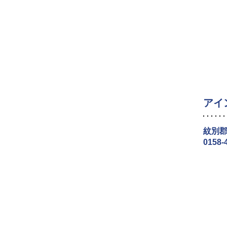
アイ
紋別郡
0158-