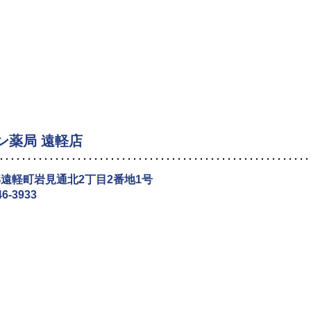
ン薬局 遠軽店
遠軽町岩見通北2丁目2番地1号
46-3933