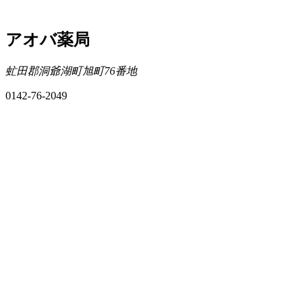
アオバ薬局
虻田郡洞爺湖町旭町76番地
0142-76-2049