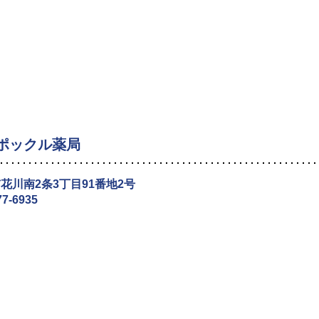
ポックル薬局
花川南2条3丁目91番地2号
77-6935