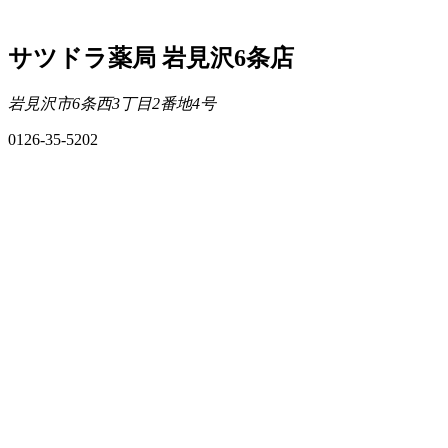
サツドラ薬局 岩見沢6条店
岩見沢市6条西3丁目2番地4号
0126-35-5202