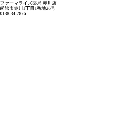
ファーマライズ薬局 赤川店
函館市赤川1丁目1番地26号
0138‐34‐7876