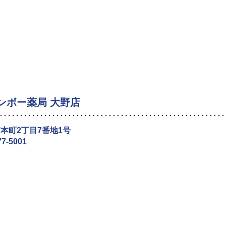
ンボー薬局 大野店
本町2丁目7番地1号
77-5001