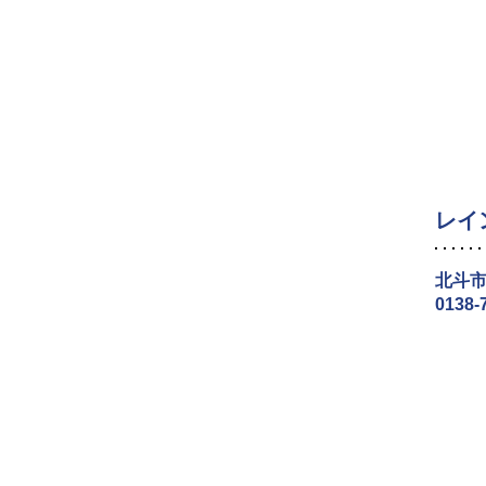
レイ
北斗市
0138-