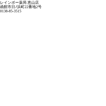
レインボー薬局 恵山店
函館市日ﾉ浜町22番地2号
0138-85-3515