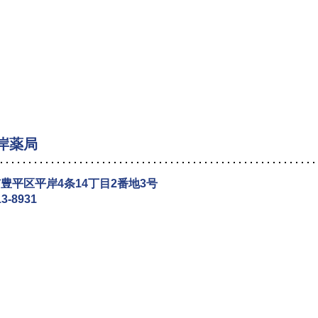
岸薬局
豊平区平岸4条14丁目2番地3号
13-8931